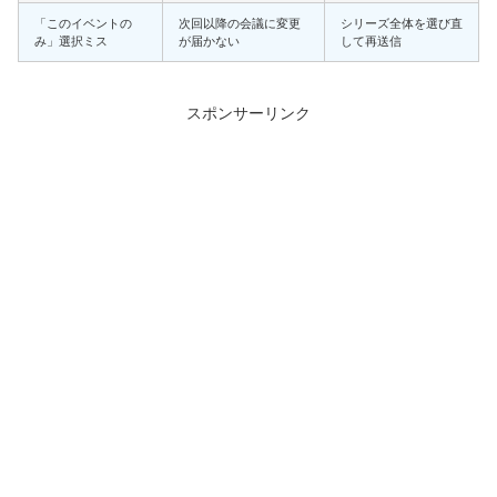
「このイベントの
次回以降の会議に変更
シリーズ全体を選び直
み」選択ミス
が届かない
して再送信
スポンサーリンク