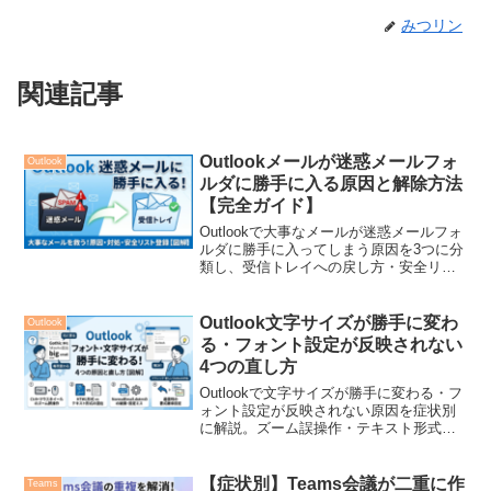
みつリン
関連記事
Outlookメールが迷惑メールフォ
Outlook
ルダに勝手に入る原因と解除方法
【完全ガイド】
Outlookで大事なメールが迷惑メールフォ
ルダに勝手に入ってしまう原因を3つに分
類し、受信トレイへの戻し方・安全リス
ト登録・管理者依頼の判断フローまでを
丁寧に解説します。
Outlook文字サイズが勝手に変わ
Outlook
る・フォント設定が反映されない
4つの直し方
Outlookで文字サイズが勝手に変わる・フ
ォント設定が反映されない原因を症状別
に解説。ズーム誤操作・テキスト形式・
NormalEmail.dotm・返信時の書式継承な
ど4つの原因ごとに、今すぐ試せる直し方
を図解つきでわかりやすく紹介します。
【症状別】Teams会議が二重に作
Teams