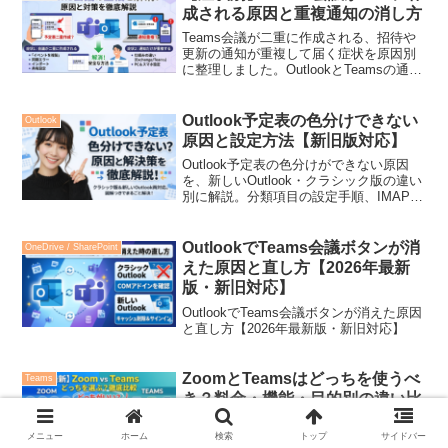
成される原因と重複通知の消し方
Teams会議が二重に作成される、招待や
更新の通知が重複して届く症状を原因別
に整理しました。OutlookとTeamsの通知
の仕組みや、重複した予定を安全に消す
手順まで解説します。
Outlook予定表の色分けできない
Outlook
原因と設定方法【新旧版対応】
Outlook予定表の色分けができない原因
を、新しいOutlook・クラシック版の違い
別に解説。分類項目の設定手順、IMAPア
カウントの制限、カレンダー全体の色変
更、条件付き書式まで図解つきで網羅。
すぐ解決できます。
OutlookでTeams会議ボタンが消
OneDrive / SharePoint
えた原因と直し方【2026年最新
版・新旧対応】
OutlookでTeams会議ボタンが消えた原因
と直し方【2026年最新版・新旧対応】
ZoomとTeamsはどっちを使うべ
Teams
き？料金・機能・目的別の違い比
較【2026】
メニュー
ホーム
検索
トップ
サイドバー
【2026年最新】ZoomとTeams、結局どっ