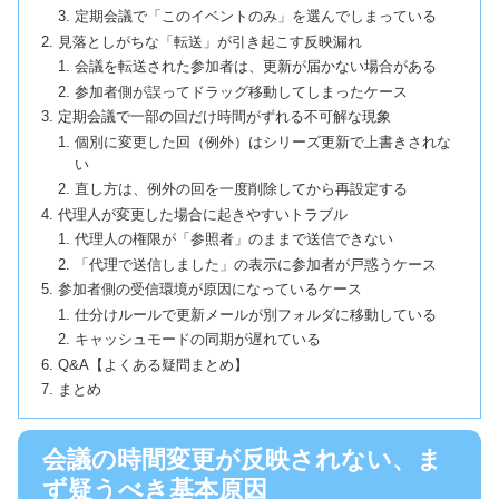
定期会議で「このイベントのみ」を選んでしまっている
見落としがちな「転送」が引き起こす反映漏れ
会議を転送された参加者は、更新が届かない場合がある
参加者側が誤ってドラッグ移動してしまったケース
定期会議で一部の回だけ時間がずれる不可解な現象
個別に変更した回（例外）はシリーズ更新で上書きされな
い
直し方は、例外の回を一度削除してから再設定する
代理人が変更した場合に起きやすいトラブル
代理人の権限が「参照者」のままで送信できない
「代理で送信しました」の表示に参加者が戸惑うケース
参加者側の受信環境が原因になっているケース
仕分けルールで更新メールが別フォルダに移動している
キャッシュモードの同期が遅れている
Q&A【よくある疑問まとめ】
まとめ
会議の時間変更が反映されない、ま
ず疑うべき基本原因