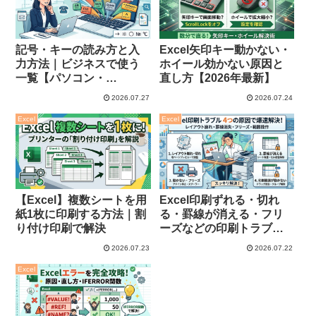
記号・キーの読み方と入
Excel矢印キー動かない・
力方法｜ビジネスで使う
ホイール効かない原因と
一覧【パソコン・
直し方【2026年最新】
Windows11】
2026.07.27
2026.07.24
Excel
Excel
【Excel】複数シートを用
Excel印刷ずれる・切れ
紙1枚に印刷する方法｜割
る・罫線が消える・フリ
り付け印刷で解決
ーズなどの印刷トラブル
の直し方
2026.07.23
2026.07.22
Excel