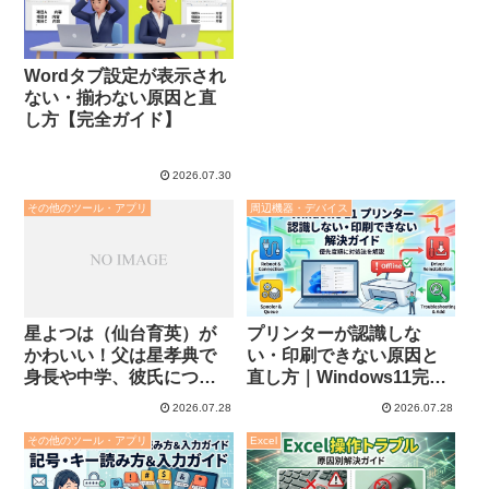
Wordタブ設定が表示され
ない・揃わない原因と直
し方【完全ガイド】
2026.07.30
その他のツール・アプリ
周辺機器・デバイス
プリンターが認識しな
星よつは（仙台育英）が
い・印刷できない原因と
かわいい！父は星孝典で
直し方｜Windows11完全
身長や中学、彼氏につい
対応
ても調査！
2026.07.28
2026.07.28
その他のツール・アプリ
Excel