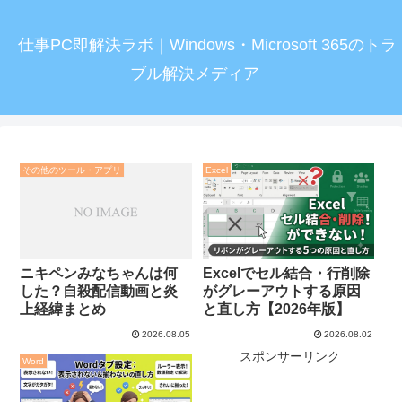
仕事PC即解決ラボ｜Windows・Microsoft 365のトラ
ブル解決メディア
その他のツール・アプリ
Excel
Excelでセル結合・行削除
ニキペンみなちゃんは何
がグレーアウトする原因
した？自殺配信動画と炎
と直し方【2026年版】
上経緯まとめ
2026.08.05
2026.08.02
スポンサーリンク
Word