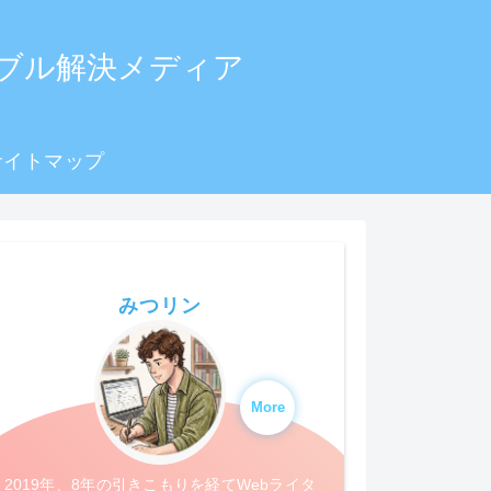
のトラブル解決メディア
サイトマップ
みつリン
More
2019年、8年の引きこもりを経てWebライタ