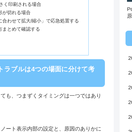
小さく印刷される場合
P
形が切れる場合
に合わせて拡大/縮小」で応急処置する
方まとめて確認する
】
2
トラブルは4つの場面に分けて考
2
2
っても、つまずくタイミングは一つではあり
2
2
・ノート表示内部の設定と、原因のありかに
2