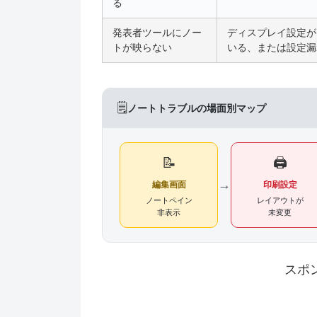
る
発表者ツールにノー
ディスプレイ設定が
トが映らない
いる、または設定漏
🗒️
ノートトラブルの場面別マップ
📝
🖨️
→
編集画面
印刷設定
ノートペイン
レイアウトが
非表示
未変更
スポ